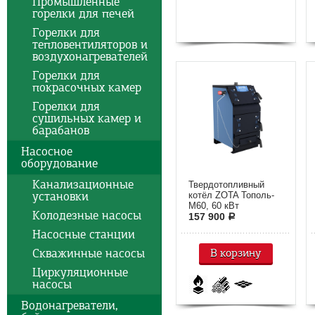
Промышленные
горелки для печей
Горелки для
тепловентиляторов и
воздухонагревателей
Горелки для
покрасочных камер
Горелки для
сушильных камер и
барабанов
Насосное
оборудование
Канализационные
Твердотопливный
установки
котёл ZOTA Тополь-
М60, 60 кВт
Колодезные насосы
157 900
a
Насосные станции
Скважинные насосы
В корзину
Циркуляционные
насосы
Водонагреватели,