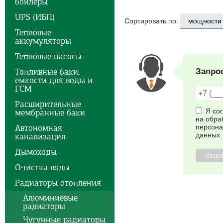
бойлеры
UPS (ИБП)
Сортировать по:
Тепловые
аккумуляторы
Тепловые насосы
Топливные баки,
Запро
емкости для воды и
ГСМ
Расширительные
Я со
мембранные баки
на обра
Автономная
персон
данных
канализация
Дымоходы
ОТПР
Очистка воды
Радиаторы отопления
Алюминиевые
радиаторы
Чугунные радиаторы