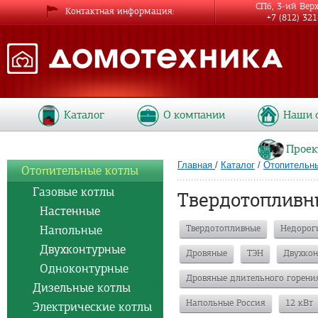
СПб, 3-ий Вер
Контактная информация
+7 (812) 32
Каталог
О компании
Наши 
Проек
Главная
/
Каталог
/
Отопительн
Отопительные котлы
Газовые котлы
Твердотопливн
Настенные
Напольные
Твердотопливные
Недорог
Двухконтурные
Дровяные
ТЭН
Двухкон
Одноконтурные
Дровяные длительного горени
Дизельные котлы
Напольные Россия
12 кВт
Электрические котлы