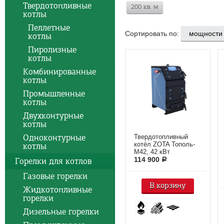
Твердотопливные
200 кв. м
котлы
Пеллетные
Сортировать по:
котлы
Пиролизные
котлы
Комбинированные
котлы
Промышленные
котлы
Двухконтурные
котлы
Одноконтурные
Твердотопливный
котёл ZOTA Тополь-
котлы
М42, 42 кВт
114 900
Горелки для котлов
a
Газовые горелки
В корзину
Жидкотопливные
горелки
Дизельные горелки