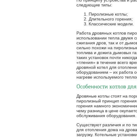
По принципу устройства и ра
следующие типы:
Пиролизные котлы;
Длительного горения;
Классические модели.
Работа дровяных котлов пиро
использовании тепла двумя с
сжигания дров, так и от дымо
сильно похожи на пиролизные
топлива и дожига дымовых газ
таких установок почти никогд
«тления» в течение всего вр
дровяной котел для отоплен
оборудованием – их работа о
нагреве используемого тепло
Особенности котлов для
Дровяные котлы стоят на по
пиролизный принцип горения.
горения намного экономичнее
чему разница в цене окупаетс
обслуживания оборудования.
Существуют различия и по ти
для отопления дома на дров
загрузку. Котельные установк