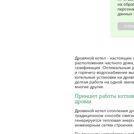
на обра
персон
данных
ОТПР
Дровяной котел - настоящее с
расположения частного дома,
газификация. Оптимальным р
и горячего водоснабжения вы
котельные установки на дро
долгая работа на одной закл
многие другие.
Принцип работы котлов
дровах
Дровяной котел отопления дл
традиционном способе сжиган
генерируется тепловая энерг
инженерным сетям строения.