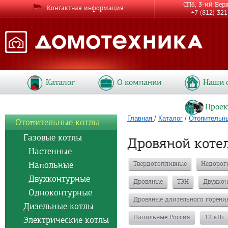
СПб, 3-ий Вер
Контактная информация
+7 (812) 32
Каталог
О компании
Наши 
Проек
Главная
/
Каталог
/
Отопительн
Отопительные котлы
Газовые котлы
Дровяной коте
Настенные
Напольные
Твердотопливные
Недорог
Двухконтурные
Дровяные
ТЭН
Двухкон
Одноконтурные
Дровяные длительного горени
Дизельные котлы
Напольные Россия
12 кВт
Электрические котлы