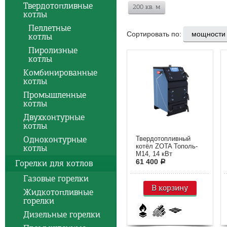
Твердотопливные
200 кв. м
котлы
Пеллетные
Сортировать по:
котлы
Пиролизные
котлы
Комбинированные
котлы
Промышленные
котлы
Двухконтурные
котлы
Одноконтурные
Твердотопливный
котёл ZOTA Тополь-
котлы
М14, 14 кВт
61 400
Горелки для котлов
a
Газовые горелки
В корзину
Жидкотопливные
горелки
Дизельные горелки