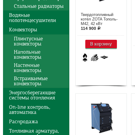
Стальные радиаторы
Водяные
Твердотопливный
котёл ZOTA Тополь-
полотенцесушители
М42, 42 кВт
114 900
Конвекторы
a
Плинтусные
конвекторы
В корзину
Напольные
конвекторы
Настенные
конвекторы
Встраиваемые
конвекторы
Энергосберегающие
системы отопления
On-line контроль,
автоматика
Распродажа
Топливная арматура,