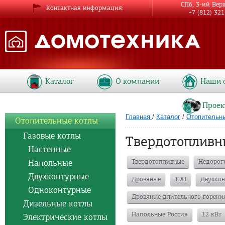
СПб, 3-ий Вер
Контактная информация
+7 (812) 32
Каталог
О компании
Наши 
Проек
Главная
/
Каталог
/
Отопительн
Отопительные котлы
Газовые котлы
Твердотопливн
Настенные
Напольные
Твердотопливные
Недорог
Двухконтурные
Дровяные
ТЭН
Двухкон
Одноконтурные
Дровяные длительного горени
Дизельные котлы
Напольные Россия
12 кВт
Электрические котлы