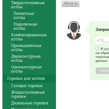
Твердотопливные
200 кв. м
котлы
Пеллетные
котлы
Пиролизные
котлы
Запро
Комбинированные
котлы
Промышленные
Я со
котлы
на обра
Двухконтурные
персон
котлы
данных
Одноконтурные
котлы
ОТПР
Горелки для котлов
Газовые горелки
Жидкотопливные
горелки
Дизельные горелки