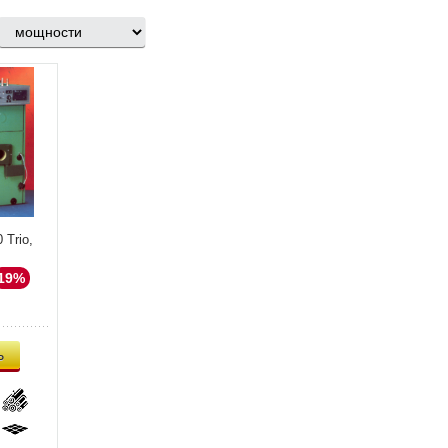
 Trio,
19%
ь