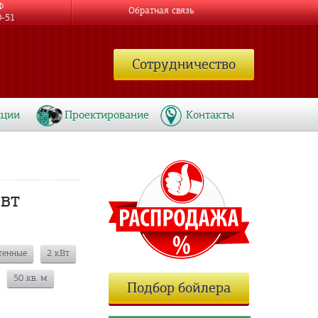
Ф
Обратная связь
0-51
Сотрудничество
кции
Проектирование
Контакты
вт
тенные
2 кВт
50 кв. м
Подбор бойлера