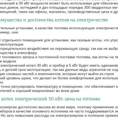
рический в 30 кВт мощности может быть использован для обеспече
ных домов, коттеджей и дач площадью порядка 300 квадратных мет
мещений, таких как офисы, магазины, производственные цеха и др
мущества и достоинства котлов на электричестве
тельные установки, в качестве топлива использующие электричест
ример, они:
 отдельного помещения для установки, как газовые котлы, что уп
 эксплуатации
трицательного воздействия на окружающую среду, так как не выб
ещества в атмосферу
 топливного запаса и постоянной поставки топлива, как котлы на 
ые модели
лектрический котел 30 кВт, и прибор в 5 кВт будет иметь одинако
 и долгий срок эксплуатации, так как данные виды агрегатов не со
ии сложных частей и компонентов, которые могут выйти из строя
кий уровень шума, что делает их более комфортными для использ
ях
 точно регулировать температуру в помещении, что обеспечивает
ителей и хороший микроклимат во всем доме
котел электрический 30 кВт: цена на топливо
роэнергии достаточно высока во всем мире, поэтому применение э
иборов в качестве основного источника не часто поддерживается 
 Но зато невысокие расходы на электроэнергию и полезное примен