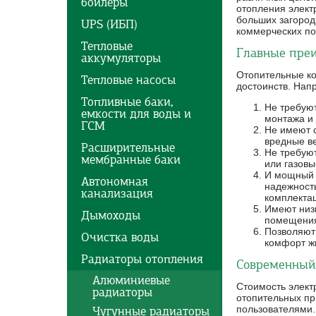
бойлеры
отопления элект
больших загород
UPS (ИБП)
коммерческих по
Тепловые
Главные преи
аккумуляторы
Отопительные ко
Тепловые насосы
достоинств. Нап
Топливные баки,
Не требуют
емкости для воды и
монтажа и
ГСМ
Не имеют о
вредные в
Расширительные
Не требуют
мембранные баки
или газов
И мощный э
Автономная
надежность
канализация
комплектац
Имеют низ
Дымоходы
помещени
Позволяют
Очистка воды
комфорт ж
Радиаторы отопления
Современный 
Алюминиевые
Стоимость элект
радиаторы
отопительных пр
пользователями.
Чугунные радиаторы