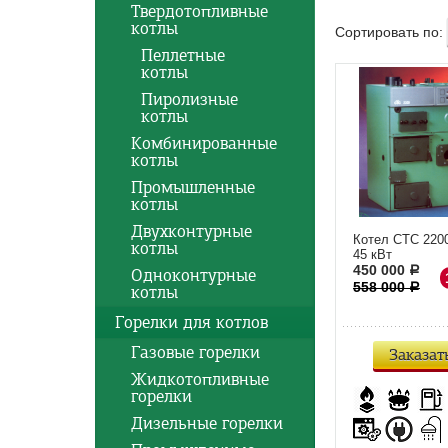
Твердотопливные
котлы
Сортировать по:
Пеллетные
котлы
Пиролизные
котлы
Комбинированные
котлы
Промышленные
котлы
Двухконтурные
Котел CTC 2200
котлы
45 кВт
450 000
a
Одноконтурные
558 000
a
котлы
Горелки для котлов
Газовые горелки
Заказат
Жидкотопливные
горелки
Дизельные горелки