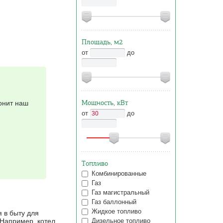
Площадь, м2
от
до
Мощность, кВт
онит наш
от
до
Топливо
Комбинированные
Газ
Газ магистральный
Газ баллонный
Жидкое топливо
 в быту для
Дизельное топливо
 Например, котел