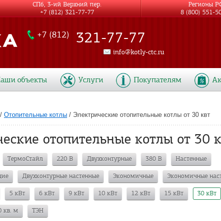
СПб, 3-ий Верхний пер.
Регионы Р
+7 (812) 321-77-77
8 (800) 551-5
321-77-77
+7 (812)
info@kotly-ctc.ru
аши объекты
Услуги
Покупателям
А
/
Отопительные котлы
/
Электрические отопительные котлы от 30 квт
еские отопительные котлы от 30 к
ТермоСтайл
220 В
Двухконтурные
380 В
Настенные
щие
Двухконтурные настенные
Экономичные
Экономичные нас
5 кВт
6 кВт
9 кВт
10 кВт
12 кВт
15 кВт
30 кВт
0 кв. м
ТЭН