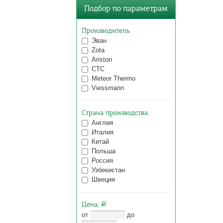
Подбор по параметрам
Производитель
Эван
Zota
Ariston
CTC
Meteor Thermo
Viessmann
Страна производства
Англия
Италия
Китай
Польша
Россия
Узбекистан
Швеция
Цена,
a
от
до