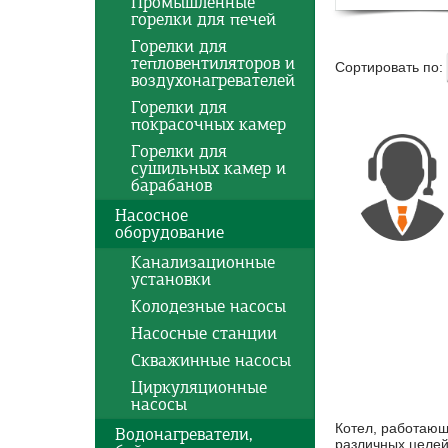
Промышленные
горелки для печей
Горелки для
тепловентиляторов и
Сортировать по:
воздухонагревателей
Горелки для
покрасочных камер
Горелки для
сушильных камер и
барабанов
Насосное
оборудование
Канализационные
установки
Колодезные насосы
Насосные станции
Скважинные насосы
Циркуляционные
насосы
Котел, работающ
Водонагреватели,
различных целей