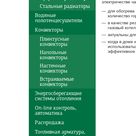
электричестве ч
Стальные радиаторы
для обогрева 
Водяные
количество г
полотенцесушители
в качестве ре
газовый котел
Конвекторы
актуальны для
Плинтусные
когда в доме 
конвекторы
использоватьс
эффективное
Напольные
конвекторы
Настенные
конвекторы
Встраиваемые
конвекторы
Энергосберегающие
системы отопления
On-line контроль,
автоматика
Распродажа
Топливная арматура,