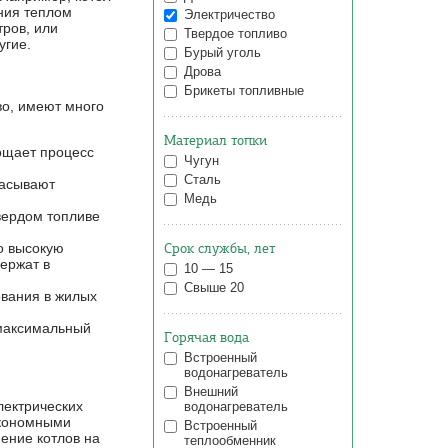
ния теплом
Электричество
ров, или
Твердое топливо
угие.
Бурый уголь
Дрова
Брикеты топливные
во, имеют много
Материал топки
рощает процесс
Чугун
Сталь
расывают
Медь
твердом топливе
Срок службы, лет
во высокую
держат в
10 — 15
Свыше 20
ования в жилых
 максимальный
Горячая вода
Встроенный
водонагреватель
Внешний
лектрических
водонагреватель
экономными
Встроенный
ение котлов на
теплообменник