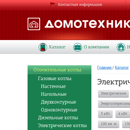
Контактная информация
Каталог
О компании
Н
Главная
/
Каталог
Отопительные котлы
Газовые котлы
Электрич
Настенные
Напольные
Электрические
Двухконтурные
Энергосберегаю
Одноконтурные
3 кВт
4 кВт
Дизельные котлы
100 кв. м
15
Электрические котлы