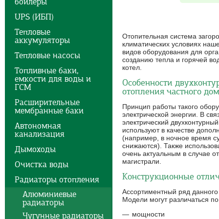
бойлеры
UPS (ИБП)
Тепловые
Отопительная система загоро
аккумуляторы
климатических условиях наш
видов оборудования для орг
Тепловые насосы
созданию тепла и горячей во
котел.
Топливные баки,
емкости для воды и
Особенности двухконту
ГСМ
отопления частного до
Расширительные
Принцип работы такого обор
мембранные баки
электрической энергии. В свя
электрический двухконтурный
Автономная
используют в качестве допол
канализация
(например, в ночное время с
снижаются). Также использов
Дымоходы
очень актуальным в случае от
магистрали.
Очистка воды
Конструкционные отли
Радиаторы отопления
Ассортиментный ряд данного
Алюминиевые
Модели могут различаться п
радиаторы
мощности
Чугунные радиаторы