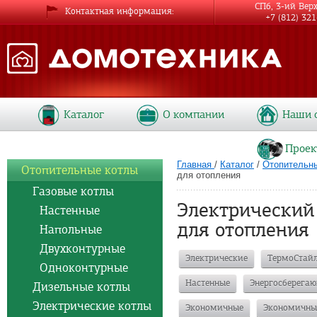
СПб, 3-ий Вер
Контактная информация
+7 (812) 32
Каталог
О компании
Наши 
Проек
Главная
/
Каталог
/
Отопительн
Отопительные котлы
для отопления
Газовые котлы
Электрический
Настенные
для отопления
Напольные
Двухконтурные
Электрические
ТермоСтай
Одноконтурные
Настенные
Энергосберега
Дизельные котлы
Электрические котлы
Экономичные
Экономичны