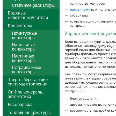
количеству контуров
Стальные радиаторы
настенному
или напольном
Водяные
габаритам
полотенцесушители
комплектации системами а
Конвекторы
контроля
Плинтусные
Характеристики двухко
конвекторы
Если вы решили купить двухко
Напольные
обеспечит вашему дому надеж
конвекторы
горячей воды для бытовых, с
приборы довольно просты с т
Настенные
также они отличаются продол
конвекторы
для оборудования такого типа
дымоход, так как оно не прои
Встраиваемые
конвекторы
Как правило, 2-х контурный 
имеет комплектацию совреме
Энергосберегающие
автоматики, существенно уп
системы отопления
основных технических систе
следующие:
On-line контроль,
автоматика
блок управления
Распродажа
автоматическое включени
возможность настройки к
Топливная арматура,