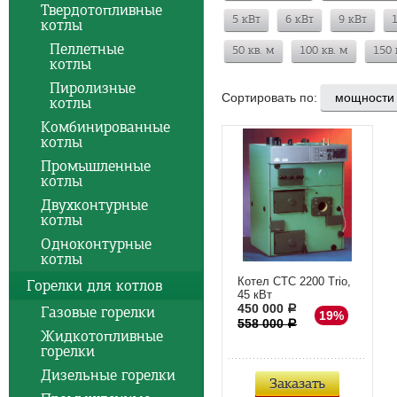
Твердотопливные
5 кВт
6 кВт
9 кВт
котлы
Пеллетные
50 кв. м
100 кв. м
150 
котлы
Пиролизные
Сортировать по:
котлы
Комбинированные
котлы
Промышленные
котлы
Двухконтурные
котлы
Одноконтурные
котлы
Котел CTC 2200 Trio,
Горелки для котлов
45 кВт
450 000
Газовые горелки
a
19%
558 000
a
Жидкотопливные
горелки
Дизельные горелки
Заказать