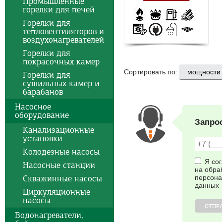
Промышленные
горелки для печей
Горелки для
тепловентиляторов и
воздухонагревателей
Горелки для
покрасочных камер
Сортировать по:
Горелки для
сушильных камер и
барабанов
Насосное
оборудование
Запро
Канализационные
установки
Колодезные насосы
Я со
Насосные станции
на обра
Скважинные насосы
персон
данных
Циркуляционные
насосы
ОТПР
Водонагреватели,