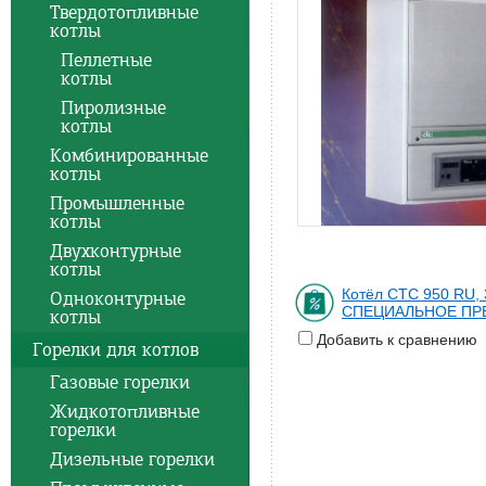
Твердотопливные
котлы
Пеллетные
котлы
Пиролизные
котлы
Комбинированные
котлы
Промышленные
котлы
Двухконтурные
котлы
Котёл CTC 950 RU, 3
Одноконтурные
СПЕЦИАЛЬНОЕ ПР
котлы
Добавить к сравнению
Горелки для котлов
Газовые горелки
Жидкотопливные
горелки
Дизельные горелки