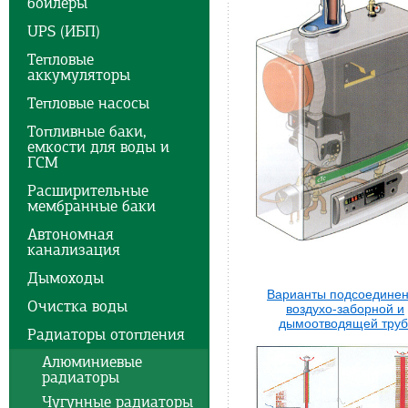
бойлеры
UPS (ИБП)
Тепловые
аккумуляторы
Тепловые насосы
Топливные баки,
емкости для воды и
ГСМ
Расширительные
мембранные баки
Автономная
канализация
Дымоходы
Варианты подсоедине
Очистка воды
воздухо-заборной и
дымоотводящей труб
Радиаторы отопления
Алюминиевые
радиаторы
Чугунные радиаторы