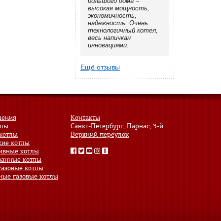
большого дома –
высокая мощность,
экономичность,
надежность. Очень
технологичный котел,
весь напичкан
инновациями.
Ещё отзывы
ления
Контакты
тлы
Санкт-Петербург, Парнас, 3-й
котлы
Верхний переулок
кие котлы
ивные котлы
анные котлы
газовые котлы
ные газовые котлы