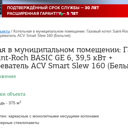
ъекты
/
Котельная в муниципальном помещении: Газовый котел Saint-Ro
греватель ACV Smart Slew 160 (Бельгия).
ая в муниципальном помещении: 
int-Roch BASIC GE 6, 39,5 кВт +
еватель ACV Smart Slew 160 (Бельг
ожение
ки объекта
2
ь - 375 м
стен: каркасные с монолитными несущими колонами
мерные стеклопакеты