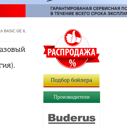
ch BASIC GE 6,
Газовый
ия).
Подбор бойлера
Производители