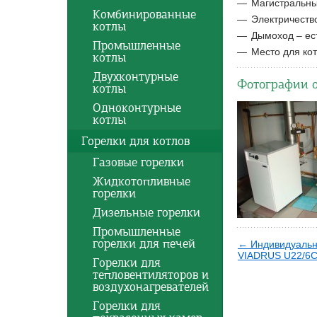
Магистральный
Комбинированные
Электричество
котлы
Дымоход – ес
Промышленные
Место для кот
котлы
Двухконтурные
Фотографии 
котлы
Одноконтурные
котлы
Горелки для котлов
Газовые горелки
Жидкотопливные
горелки
Дизельные горелки
Промышленные
горелки для печей
← Индивидуальн
VIADRUS U22/6C 
Горелки для
тепловентиляторов и
воздухонагревателей
Горелки для