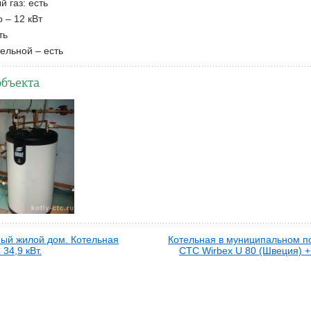
 газ: есть
 – 12 кВт
ть
ельной – есть
объекта
ый жилой дом. Котельная
Котельная в муниципальном п
34,9 кВт.
CTC Wirbex U 80 (Швеция) 