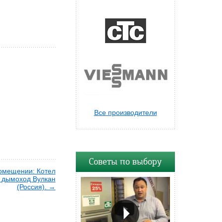
Все производители
Советы по выбору
омещении: Котел
+ дымоход Вулкан
(Россия). →