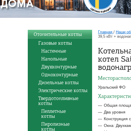
Главная
/
Наши об
Отопительные котлы
39,5 кВт + водона
Газовые котлы
Котельн
Настенные
котел Sa
Напольные
водонагр
Двухконтурные
Одноконтурные
Местораспол
Дизельные котлы
Уральский ФО
Электрические котлы
Характеристи
Твердотопливные
котлы
Общая площад
Пеллетные
Два уровня
котлы
Конструкция 
Пиролизные
Окна: Двухка
котлы