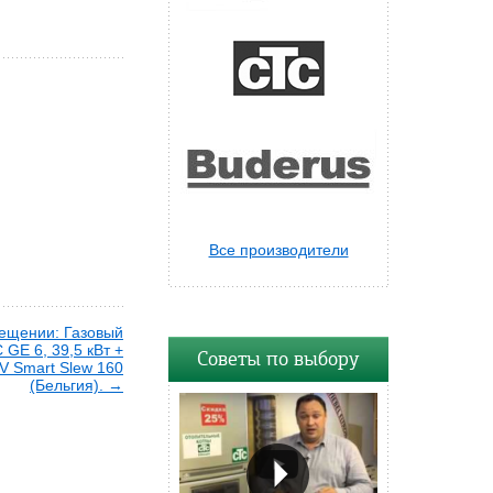
Все производители
ещении: Газовый
 GE 6, 39,5 кВт +
Советы по выбору
V Smart Slew 160
(Бельгия). →