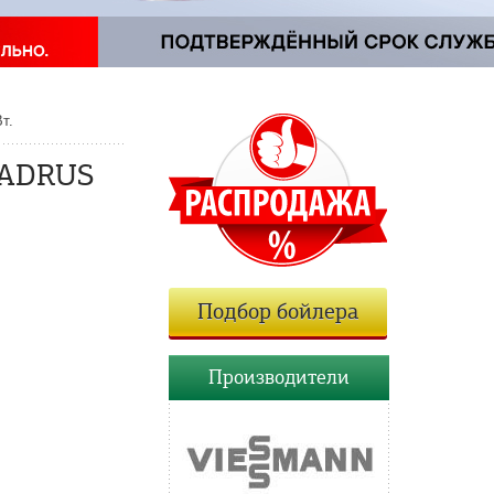
т.
IADRUS
Подбор бойлера
Производители