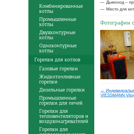
Дымоход – пр
Комбинированные
Место для кот
котлы
Промышленные
Фотографии 
котлы
Двухконтурные
котлы
Одноконтурные
котлы
Горелки для котлов
Газовые горелки
Жидкотопливные
горелки
Дизельные горелки
← Индивидуальн
VIESSMANN Vitoga
Промышленные
горелки для печей
Горелки для
тепловентиляторов и
воздухонагревателей
Горелки для