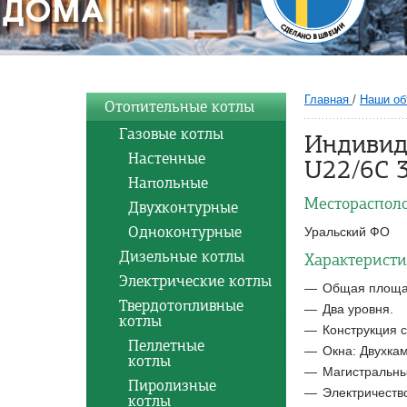
Главная
/
Наши об
Отопительные котлы
Газовые котлы
Индивид
Настенные
U22/6C 3
Напольные
Местораспол
Двухконтурные
Одноконтурные
Уральский ФО
Дизельные котлы
Характеристи
Электрические котлы
Общая площад
Твердотопливные
Два уровня.
котлы
Конструкция с
Пеллетные
Окна: Двухка
котлы
Магистральный
Пиролизные
Электричество
котлы