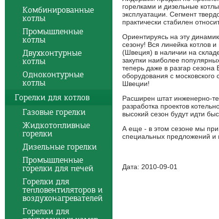
горелками и дизельные котл
Комбинированные
эксплуатации. Сегмент тверд
котлы
практически стабилен относи
Промышленные
Ориентируясь на эту динамик
котлы
сезону! Вся линейка котлов 
Двухконтурные
(Швеция) в наличии на склад
котлы
закупки наиболее популярн
теперь даже в разгар сезона
Одноконтурные
оборудования с московского с
котлы
Швеции!
Горелки для котлов
Расширен штат инженерно-те
разработка проектов котельн
Газовые горелки
высокий сезон будут идти быс
Жидкотопливные
А еще - в этом сезоне мы пр
горелки
специальных предложений и п
Дизельные горелки
Промышленные
Дата: 2010-09-01
горелки для печей
Горелки для
тепловентиляторов и
воздухонагревателей
Горелки для