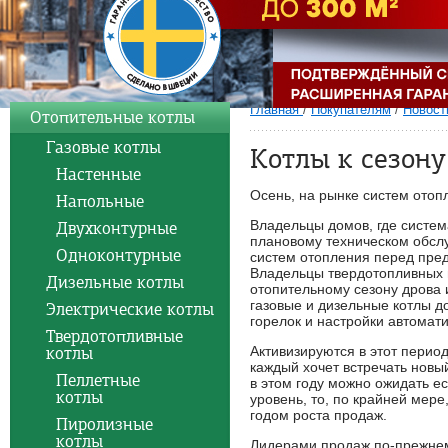
Главная
/
Покупателям
/
Новост
Отопительные котлы
Газовые котлы
Котлы к сезону
Настенные
Осень, на рынке систем отоп
Напольные
Владельцы домов, где систем
Двухконтурные
плановому техническом обслу
Одноконтурные
систем отопления перед пре
Владельцы твердотопливных 
Дизельные котлы
отопительному сезону дрова и
газовые и дизельные котлы д
Электрические котлы
горелок и настройки автомати
Твердотопливные
котлы
Активизируются в этот перио
каждый хочет встречать новый
Пеллетные
в этом году можно ожидать е
котлы
уровень, то, по крайней мер
годом роста продаж.
Пиролизные
котлы
Лидерами продаж по-прежнем