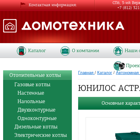
СПб, 3-ий Вер
Контактная информация
+7 (812) 32
Каталог
О компании
Наши 
Проек
Главная
/
Каталог
/
Автономная 
Отопительные котлы
Газовые котлы
ЮНИЛОС АСТРА
Настенные
Напольные
Основные харак
Двухконтурные
Одноконтурные
Дизельные котлы
Электрические котлы