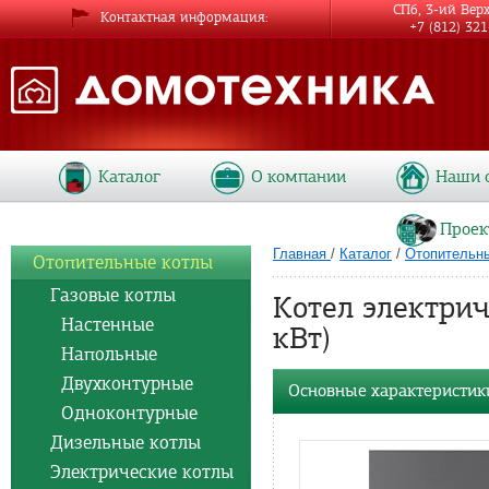
СПб, 3-ий Вер
Контактная информация
+7 (812) 32
Каталог
О компании
Наши 
Проек
Главная
/
Каталог
/
Отопительн
Отопительные котлы
Газовые котлы
Котел электри
Настенные
кВт)
Напольные
Двухконтурные
Основные характеристик
Одноконтурные
Дизельные котлы
Электрические котлы