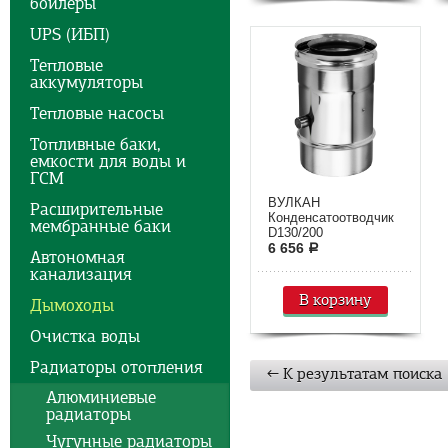
бойлеры
UPS (ИБП)
Тепловые
аккумуляторы
Тепловые насосы
Топливные баки,
емкости для воды и
ГСМ
ВУЛКАН
Расширительные
Конденсатоотводчик
мембранные баки
D130/200
6 656
a
Автономная
канализация
В корзину
Дымоходы
Очистка воды
Радиаторы отопления
← К результатам поиска
Алюминиевые
радиаторы
Чугунные радиаторы