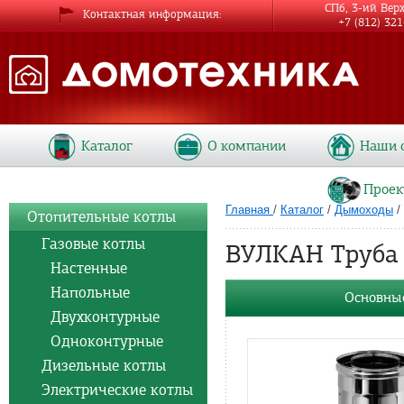
СПб, 3-ий Вер
Контактная информация
+7 (812) 32
Каталог
О компании
Наши 
Проек
Главная
/
Каталог
/
Дымоходы
/
Отопительные котлы
Газовые котлы
ВУЛКАН Труба 
Настенные
Напольные
Основные
Двухконтурные
Одноконтурные
Дизельные котлы
Электрические котлы