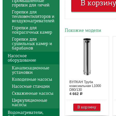
Промышленные
В корзин
горелки для печей
Горелки для
тепловентиляторов и
воздухонагревателей
Горелки для
Похожие модели
покрасочных камер
Горелки для
сушильных камер и
барабанов
Насосное
оборудование
Канализационные
установки
Колодезные насосы
ВУЛКАН Труба
Насосные станции
коаксиальная L1000
D80/130
Скважинные насосы
4 662
a
Циркуляционные
насосы
В корзину
Водонагреватели,