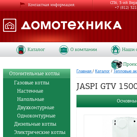
СПб, 3-ий Вер
Контактная информация
+7 (812) 32
Каталог
О компании
Наши 
Проек
Главная
/
Каталог
/
Тепловые а
Отопительные котлы
Газовые котлы
JASPI GTV 1500
Настенные
Напольные
Основные
Двухконтурные
Одноконтурные
Дизельные котлы
Электрические котлы