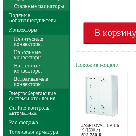
Стальные радиаторы
Водяные
полотенцесушители
Конвекторы
В корзин
Плинтусные
конвекторы
Напольные
конвекторы
Похожие модели
Настенные
конвекторы
Встраиваемые
конвекторы
Энергосберегающие
системы отопления
On-line контроль,
автоматика
Распродажа
JASPI OVALI EP 1.5
K (1500 л)
Топливная арматура,
512 730
a