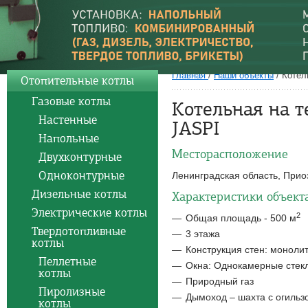
Главная
/
Наши объекты
/
Котел
Отопительные котлы
Газовые котлы
Котельная на 
Настенные
JASPI
Напольные
Месторасположение
Двухконтурные
Одноконтурные
Ленинградская область, Прио
Дизельные котлы
Характеристики объект
Электрические котлы
2
Общая площадь - 500 м
Твердотопливные
3 этажа
котлы
Конструкция стен: монолит
Пеллетные
Окна: Однокамерные стек
котлы
Природный газ
Пиролизные
Дымоход – шахта с огильз
котлы