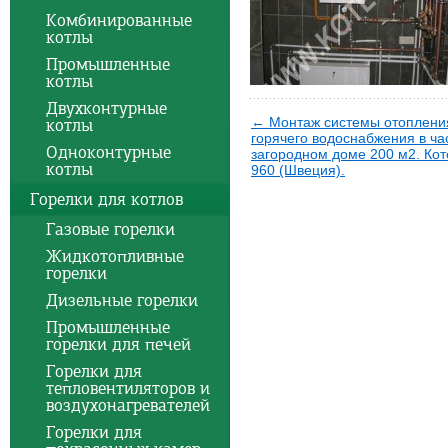
Комбинированные
котлы
Промышленные
котлы
Двухконтурные
← Монтаж системы отоплени
котлы
горячего водоснабжения в ча
Одноконтурные
загородном доме 200 м2. Ко
котлы
960 (Швеция).
Горелки для котлов
Газовые горелки
Жидкотопливные
горелки
Дизельные горелки
Промышленные
горелки для печей
Горелки для
тепловентиляторов и
воздухонагревателей
Горелки для