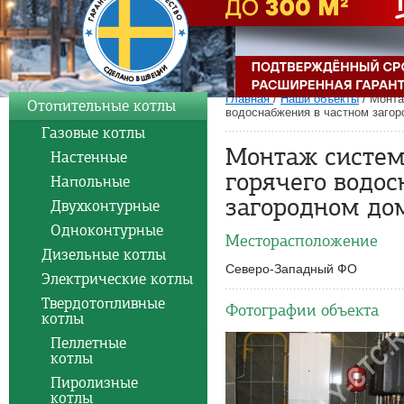
Главная
/
Наши объекты
/
Монта
Отопительные котлы
водоснабжения в частном заго
Газовые котлы
Монтаж систем
Настенные
горячего водо
Напольные
загородном до
Двухконтурные
Одноконтурные
Месторасположение
Дизельные котлы
Северо-Западный ФО
Электрические котлы
Твердотопливные
Фотографии объекта
котлы
Пеллетные
котлы
Пиролизные
котлы