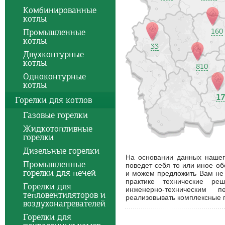
Комбинированные
котлы
160
Промышленные
котлы
33
Двухконтурные
котлы
810
Одноконтурные
котлы
17
Горелки для котлов
Газовые горелки
Жидкотопливные
горелки
Дизельные горелки
На основании данных нашего
Промышленные
поведет себя то или иное об
горелки для печей
и можем предложить Вам не 
практике технические ре
Горелки для
инженерно-техническим 
тепловентиляторов и
реализовывать комплексные 
воздухонагревателей
Горелки для