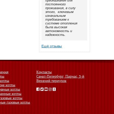
предназначен для
постоянного
проживания, в силу
этого, ключевым
изначальным
требованием к
системе отопления
была высокая
автономность и
надежность.
Ещё отзывы
ления
Контакты
тлы
Санкт-Петербург, Парнас, 3-й
котлы
Верхний переулок
кие котлы
ивные котлы
анные котлы
газовые котлы
ные газовые котлы