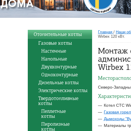
Главная
/
Наши об
Отопительные котлы
Wirbex 120 кВт.
Газовые котлы
Монтаж 
Настенные
админис
Напольные
Wirbex 1
Двухконтурные
Одноконтурные
Местораспол
Дизельные котлы
Северо-Западный
Электрические котлы
Характеристи
Твердотопливные
котлы
Котел CTC Wi
Пеллетные
Газовая горе
котлы
Дымоходы "Ву
Пиролизные
Материалы тр
котлы