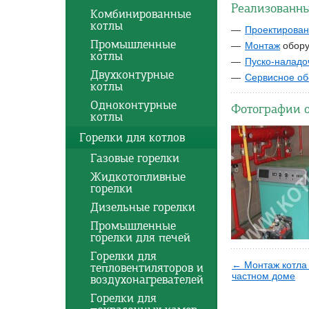
Реализованны
Комбинированные
котлы
Проектирова
Промышленные
Монтаж
обору
котлы
Пуско-наладо
Двухконтурные
Сервисное об
котлы
Одноконтурные
Фотографии 
котлы
Горелки для котлов
Газовые горелки
Жидкотопливные
горелки
Дизельные горелки
Промышленные
горелки для печей
Горелки для
← Монтаж котла
тепловентиляторов и
частном доме
воздухонагревателей
Горелки для