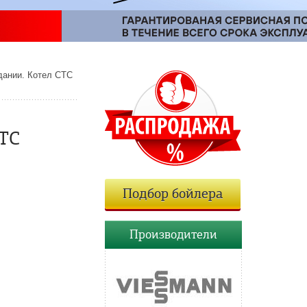
дании. Котел CTC
CTC
Подбор бойлера
Производители