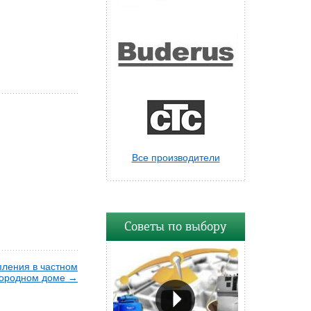
Все производители
Советы по выбору
пления в частном
городном доме →