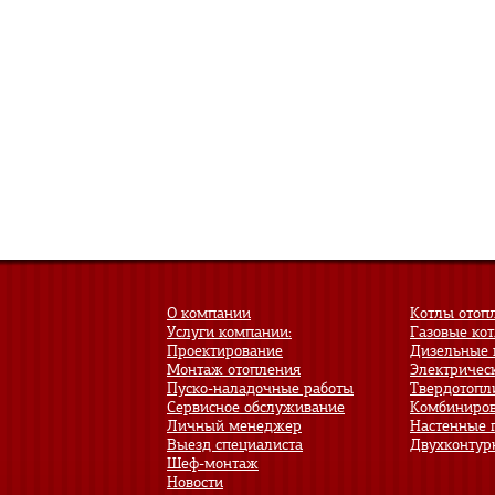
О компании
Котлы отоп
Услуги компании:
Газовые ко
Проектирование
Дизельные 
Монтаж отопления
Электричес
Пуско-наладочные работы
Твердотопл
Сервисное обслуживание
Комбиниров
Личный менеджер
Настенные 
Выезд специалиста
Двухконтур
Шеф-монтаж
Новости