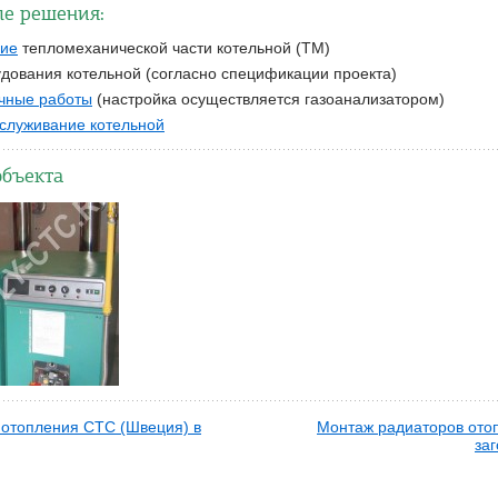
е решения:
ние
тепломеханической части котельной (ТМ)
дования котельной (согласно спецификации проекта)
чные работы
(настройка осуществляется газоанализатором)
служивание котельной
объекта
 отопления CTC (Швеция) в
Монтаж радиаторов ото
за